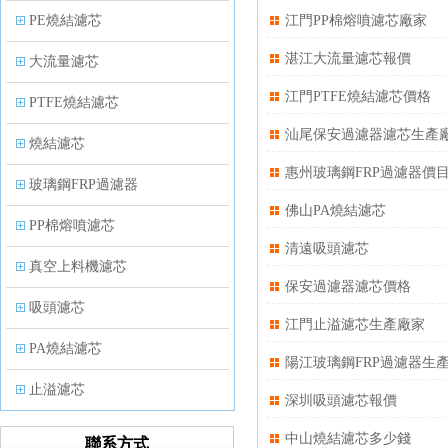
PE燒結濾芯
江門PP棉熔噴濾芯廠家
湛江大流量濾芯報價
大流量濾芯
江門PTFE燒結濾芯價格
PTFE燒結濾芯
汕尾保安過濾器濾芯生產
燒結濾芯
惠州玻璃鋼FRP過濾器價
玻璃鋼FRP過濾器
佛山PA燒結濾芯
PP棉熔噴濾芯
清遠吸頭濾芯
真空上料機濾芯
保安過濾器濾芯價格
吸頭濾芯
江門止溢濾芯生產廠家
PA燒結濾芯
陽江玻璃鋼FRP過濾器生
止溢濾芯
深圳吸頭濾芯報價
PP塑料過濾器
中山燒結濾芯多少錢
聯系方式