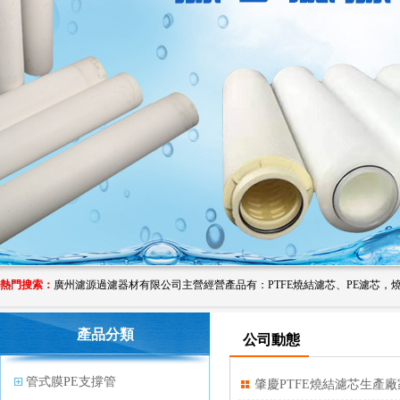
熱門搜索：
產品分類
公司動態
管式膜PE支撐管
肇慶PTFE燒結濾芯生產廠