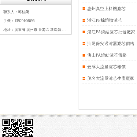
微孔折疊濾芯
惠州真空上料機濾芯
聯系人：邱桂榮
保安過濾器濾芯
湛江PP棉熔噴濾芯
手機：15920106096
地址：廣東省 廣州市 番禺區 新造鎮 新造鎮石角咀街4號三樓之一
湛江PA燒結濾芯批發廠家
汕尾保安過濾器濾芯價格
佛山PA燒結濾芯價格
云浮大流量濾芯報價
茂名大流量濾芯生產廠家